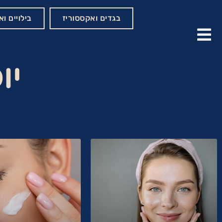
בגדים ואקססוריז
בילויים ו
יו