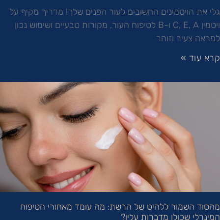
גלי את הויטמינים החשובים לעור הפנים שלך! מדריך מקיף על
ויטמין C, E, A ו-B לטיפוח העור, מקורות טבעיים ושימוש נכון
למראה צעיר וזוהר
קרא עוד »
מהסוד השמור ללהיט של הרשת: מה עומד מאחורי הטיפוח
המינרלי שכולן מדברות עליו?