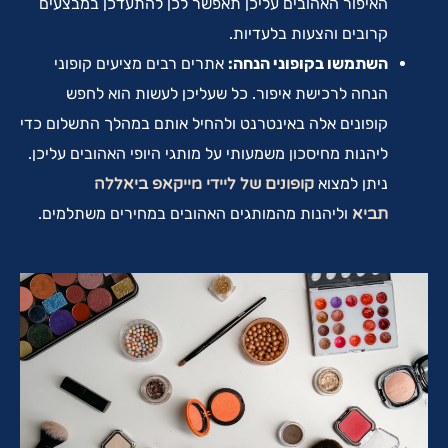
האיפור האהובים עליכן תאפשר לכן להתעדכן במבצעים
קרובים והצעות בלעדיות.
השתמשו בקופוני הנחה:
אתרים רבים מציעים קופוני
הנחה לרכישת איפור. כל שעליכן לעשות הוא לחפש
קופונים אלה באינטרנט ולהחיל אותם במהלך התשלום כדי
ליהנות מחיסכון משמעותי על מותגי היופי האהובים עליכן.
ניתן למצוא
קופונים של ליידי מייקאפ ביאללה
תביא
וליהנות מהמותגים האהובים במחירים משתלמים.