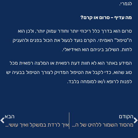
לגמרי.
מה עדיף – סרום או קרם?
סרום הוא בדרך כלל ריכוזי יותר וחודר עמוק יותר, ולכן הוא
ה"טיפול" האמיתי. הקרם נועד לנעול את הכול בפנים ולהעניק
לחות. השילוב ביניהם הוא האידיאלי.
המידע באתר הוא לא חוות דעת רפואית או המלצה רפואית מכל
סוג שהוא, כדי לקבל את הטיפול המדויק לצורך הטיפול בבעיה יש
לפנות לרופא ו/או למומחה בלבד.
הקודם
הבא
מהסוד השמור ללהיט של הרשת: מה עומד מאחורי הטיפוח המינרלי שכולן מדברות עליו?
איך לרדת במשקל ואיך עושים את זה נכון? כל מה שבאמת חשוב לדעת