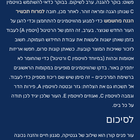
פשוט: בוקר להגנה, ערב לשיקום. בבוקר כדאי להשתמש בוויטמין
C שנותן הגנה ומראה זוהר. לאחר מכן, חובה
למרוח תכשיר
הגנה מהשמש
כדי למנוע מהוויטמינים להתחמצן וכדי להגן על
העור החדש שנוצר. בערב, זה הזמן של הרטינול (ויטמין A) לעבוד
בזמן שאתן ישנות ולעשות את עבודת החידוש העמוקה. חשוב
לזכור שאיכות המוצר קובעת. כשאתן קונות סרום, חפשו אריזות
אטומות וכהות (במיוחד לוויטמין C ורטינול) כדי שהחומר לא
יתפרק באור. בדקו שהוויטמינים מופיעים במקומות הראשונים
ברשימת המרכיבים – זה סימן שיש שם ריכוז מספיק כדי לעבוד.
אל תשכחו גם את הצלחת: גזר ובטטה לוויטמין A, פירות הדר
וגמבה לוויטמין C, ואגוזים לוויטמין E. העור שלכן יגיד לכן תודה
על כל ביס.
לסיכום
עור פנים קורן הוא שילוב של גנטיקה, סגנון חיים והזנה נכונה