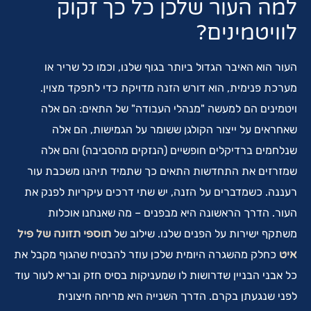
למה העור שלכן כל כך זקוק
לוויטמינים?
העור הוא האיבר הגדול ביותר בגוף שלנו, וכמו כל שריר או
מערכת פנימית, הוא דורש הזנה מדויקת כדי לתפקד מצוין.
ויטמינים הם למעשה "מנהלי העבודה" של התאים: הם אלה
שאחראים על ייצור הקולגן ששומר על הגמישות, הם אלה
שנלחמים ברדיקלים חופשיים (הנזקים מהסביבה) והם אלה
שמזרזים את התחדשות התאים כך שתמיד תיהנו משכבת עור
רעננה. כשמדברים על הזנה, יש שתי דרכים עיקריות לפנק את
העור. הדרך הראשונה היא מבפנים – מה שאנחנו אוכלות
משתקף ישירות על הפנים שלנו. שילוב של
תוספי תזונה של פיל
איט
כחלק מהשגרה היומית שלכן עוזר להבטיח שהגוף מקבל את
כל אבני הבניין שדרושות לו שמעניקות בסיס חזק ובריא לעור עוד
לפני שנגעתן בקרם. הדרך השנייה היא מריחה חיצונית