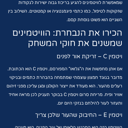
שמאפשרת לוויטמינים להגיע בריכוז גבוה ישירות לנקודות
שזקוקות לטיפול, כמו כתמי פיגמנטציה או קמטוטים. השילוב בין
השניים הוא פשוט נוסחת קסם.
הכירו את הנבחרת: הוויטמינים
שמשנים את חוקי המשחק
ויטמין C – זריקת אור לפנים
אם אתן מחפשות את ה"גלואו" המפורסם, ויטמין C הוא הכתובת.
מדובר בנוגד חמצון עוצמתי שמתמחה בהבהרת כתמים ובניקוי
רעלים מהעור. הוא מעודד את ייצור הקולגן ומגן עליכן מפני זיהום
אוויר ופיח. מריחת סרום ויטמין C בבוקר תעניק לכן מראה אחיד
ותעזור לעור להילחם בנזקי היום יום.
ויטמין E – החיבוק שהעור שלכן צריך
הוויטמין הזה הוא המרגיע הלאומי של עור הפנים. הוא מעניק