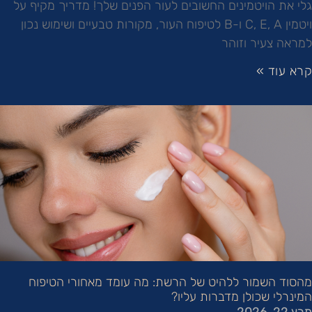
גלי את הויטמינים החשובים לעור הפנים שלך! מדריך מקיף על
ויטמין C, E, A ו-B לטיפוח העור, מקורות טבעיים ושימוש נכון
למראה צעיר וזוהר
קרא עוד »
מהסוד השמור ללהיט של הרשת: מה עומד מאחורי הטיפוח
המינרלי שכולן מדברות עליו?
מרץ 22, 2026