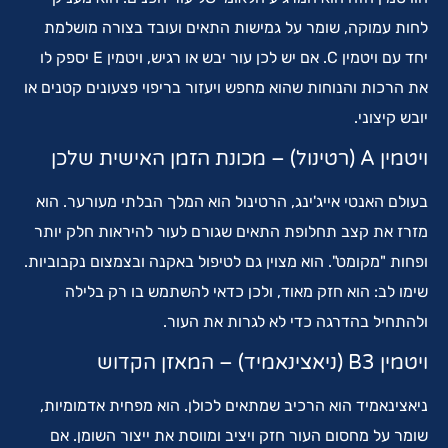
לחות עמוקה, שומר על גמישות התאים ועובד בצורה מושלמת
יחד עם ויטמין C. אם יש לכן עור יבש או רגיש, ויטמין E יספק לו
את הרכות והנוחות שהוא מחפש ויעזור בריפוי פצעונים קטנים או
יובש קיצוני.
ויטמין A (רטינול) – מכונת הזמן האישית שלכן
בעולם האנטי אייג'ינג, הרטינול הוא המלך הבלתי מעורער. הוא
מזרז את קצב תחלופת התאים שגורם לעור להיראות חלק יותר
ופחות "מקומט". הוא מצוין גם לטיפול באקנה ובצמצום נקבוביות.
שימו לב: הוא חזק מאוד, ולכן כדאי להשתמש בו רק בלילה
ולהתחיל בהדרגה כדי לא לגרות את העור.
ויטמין B3 (ניאצינאמיד) – המאזן הקדוש
ניאצינאמיד הוא הרכיב שמתאים לכולן. הוא מפחית אדמומיות,
שומר על מחסום העור חזק ויציב ומווסת את ייצור השומן. אם