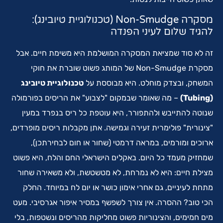
מסקרה Non-Smudge (טכנולוגיית טיובינג):
להגיד שלום לעיני הפנדה
זה לא סוד שמציאת המסקרה המושלמת היא משימת חיים. אבל
מסקרת Non-Smudge של המותג פשוט שוברת את חוקי
המשחק, ובצדק מוחלט. היא מבוססת על
טכנולוגיית טיובינג
(Tubing)
– מה שאומר שבמקום "לצבוע" את הריסים בפורמולה
שנוטה להתייבש ולהתפורר, היא עוטפת כל ריס בנפרד במעין
"צינורית" פולימרית זעירה וגמישה. אתן מקבלות ריסים מופרדים,
ארוכים ומורמים, במראה דרמטי (שחור או חום לבחירתכן),
שמחזיק מעמד כל היום. באקלים הישראלי החם והלח, היא פשוט
מצילת חיים: היא לא נמרחת, לא מטשטשת, ולא משאירה שחור
מתחת לעיניים, גם אחרי אימון כושר או יום לח במיוחד. החלק
הכי טוב? ההסרה. אין צורך לשפשף במסיר איפור אגרסיבי. מעט
מים חמימים, והצינוריות פשוט מחליקות מהריסים ונשטפות, בלי