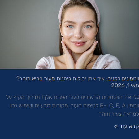
ויטמינים לפנים: איך אתן יכולות ליהנות מעור בריא וזוהר?
מאי 1, 2026
גלי את הויטמינים החשובים לעור הפנים שלך! מדריך מקיף על
ויטמין C, E, A ו-B לטיפוח העור, מקורות טבעיים ושימוש נכון
למראה צעיר וזוהר
קרא עוד »