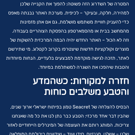
המטרה של השדרוג הזה פשוטה: להפוך את הקנייה שלכן
למהירה, חלקה, ובעיקר – לכיפית. מערכת האתר נבנתה מאפס
כדי להעניק חוויית משתמש מושלמת, גם אם אתן מזמינות
מהמחשב בבית או מהסמארטפון בהפסקת הצוהריים בעבודה.
וזה לא הכול – האתר החדש יהיה הבמה המרכזית להשקות של
מוצרים וקולקציות חדשות שיצטרפו בקרוב לקטלוג. מי שתירשם
לאתר, תזכה לגישה מוקדמת למבצעים בלעדיים, הנחות מיוחדות
והטבות שיהפכו את השגרה למשתלמת במיוחד.
חזרה למקורות: כשהמדע
והטבע משלבים כוחות
הבסיס להצלחה של Seacret טמון בפיתוח ישראלי ארוך שנים,
שהבין דבר אחד מרכזי: הטבע כבר נתן לנו את כל מה שאנחנו
צריכות. המותג רותם את העוצמה של המינרלים הייחודיים לאזור
שלנו – אשלגן, מגנזיום, סידן ועוד – שידועים ביכולתם המופלאה