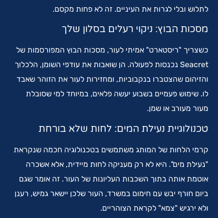
לתלוש ובלי לגרות את העיניים. זה לא פחות מקסם.
מסכות הבוץ: ניקוי רעלים בסלון שלך
כשצריך "ריסטארט" אמיתי לעור, מסכות הבוץ המפורסמות של
Seacret נכנסות לפעולה. הן שואבות את עודפי השומן, הלכלוך
והזיהום שהצטברו בנקבוביות, ומחזירות לעור את הזוהר שאבד
לו. שימוש פעמיים בשבוע יעשה פלאים, במיוחד למי שסובלת
מעור מעורב או שמן.
טכנולוגיית נעילת המים: לחות שלא בורחת
קרמי הלחות של המותג משתמשים בטכנולוגיה חכמה שנקראת
"נעילת מים". היא לא רק מעניקה לחות מיידית, אלא אשכרה
אוטמת אותה בתוך השכבות העליונות של העור. זה אומר שגם
ביום חורף יבש עם חימום במשרד, העור שלכן יישאר גמיש, רענן
ולא ירגיש "צמא" לקראת הצוהריים.