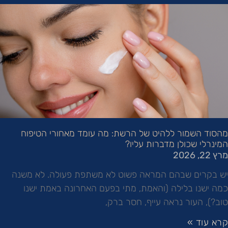
מהסוד השמור ללהיט של הרשת: מה עומד מאחורי הטיפוח
המינרלי שכולן מדברות עליו?
מרץ 22, 2026
יש בקרים שבהם המראה פשוט לא משתפת פעולה. לא משנה
כמה ישנו בלילה (והאמת, מתי בפעם האחרונה באמת ישנו
טוב?), העור נראה עייף, חסר ברק,
קרא עוד »