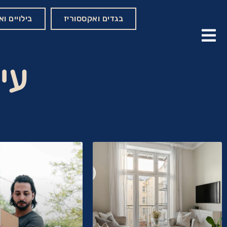
בגדים ואקססוריז
בילויים ו
עי