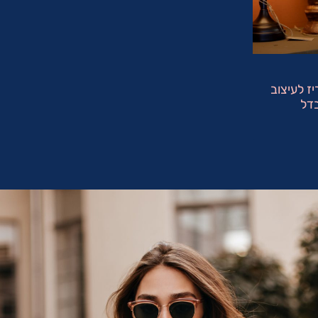
ז לעיצוב
דל