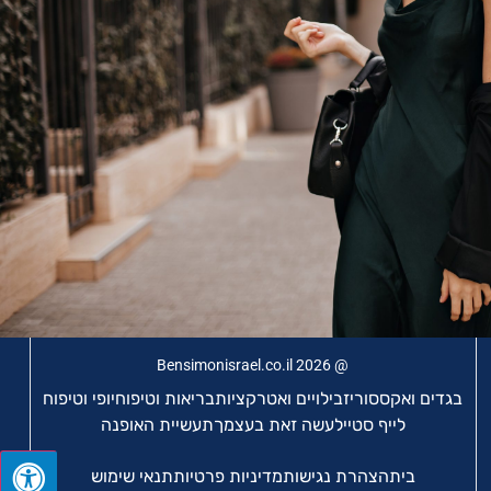
@ Bensimonisrael.co.il 2026
בגדים ואקססוריז
בילויים ואטרקציות
בריאות וטיפוח
יופי וטיפוח
לייף סטייל
עשה זאת בעצמך
תעשיית האופנה
בית
הצהרת נגישות
מדיניות פרטיות
תנאי שימוש