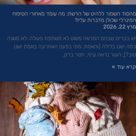
מהסוד השמור ללהיט של הרשת: מה עומד מאחורי הטיפוח
המינרלי שכולן מדברות עליו?
מרץ 22, 2026
יש בקרים שבהם המראה פשוט לא משתפת פעולה. לא משנה
כמה ישנו בלילה (והאמת, מתי בפעם האחרונה באמת ישנו
טוב?), העור נראה עייף, חסר ברק,
קרא עוד »