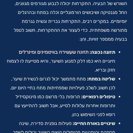
השורש של הבעיה. התקרחות יכולה לנבוע מגורמים מגוונים,
החל מגנטיקה ושיבושים הורמונליים וכלה במתח ובהרגלים
יומיומיים. במקרים רבים, התקרחות גברית ונשית נגרמת
מתורשה משפחתית. כדי לעצור את ההתקרחות, חשוב לטפל
בבעיה ממספר זוויות, והן:
תזונה נכונה:
תזונה שעשירה בוויטמינים ומינרלים
חיוניים היא כמו דלק למנוע השיער, והיא מסייעת לו לצמוח
חזק ובריא.
שליטה במתח:
מתח מתמשך יכול לגרום לנשירת שיער,
לכן חשוב לשלב פעילויות שמפחיתות מתח בחיי היום יום.
טיפולים רפואיים:
תרופות בלי מרשם כמו מינוקסידיל
ותרופות אחרות עלולות לסייע, אבל חשוב להתייעץ עם
רופא לפני השימוש בהן.
שינויים באורח החיים:
פעילות גופנית סדירה, שינה
מספקת והימנעות מטיפולים קשים בשיער יכולים לשפר