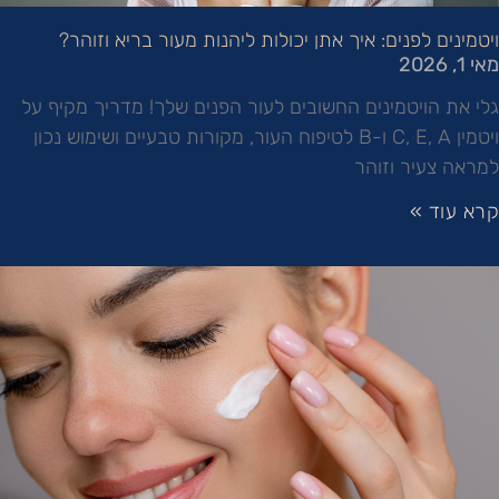
ויטמינים לפנים: איך אתן יכולות ליהנות מעור בריא וזוהר?
מאי 1, 2026
גלי את הויטמינים החשובים לעור הפנים שלך! מדריך מקיף על
ויטמין C, E, A ו-B לטיפוח העור, מקורות טבעיים ושימוש נכון
למראה צעיר וזוהר
קרא עוד »