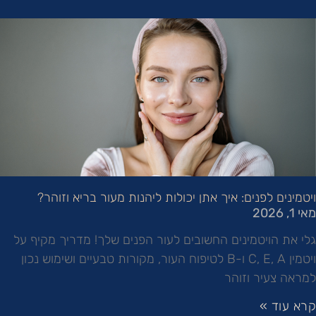
ויטמינים לפנים: איך אתן יכולות ליהנות מעור בריא וזוהר?
מאי 1, 2026
גלי את הויטמינים החשובים לעור הפנים שלך! מדריך מקיף על
ויטמין C, E, A ו-B לטיפוח העור, מקורות טבעיים ושימוש נכון
למראה צעיר וזוהר
קרא עוד »