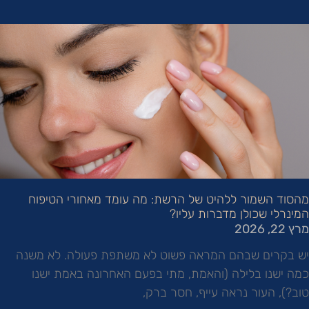
מהסוד השמור ללהיט של הרשת: מה עומד מאחורי הטיפוח
המינרלי שכולן מדברות עליו?
מרץ 22, 2026
יש בקרים שבהם המראה פשוט לא משתפת פעולה. לא משנה
כמה ישנו בלילה (והאמת, מתי בפעם האחרונה באמת ישנו
טוב?), העור נראה עייף, חסר ברק,