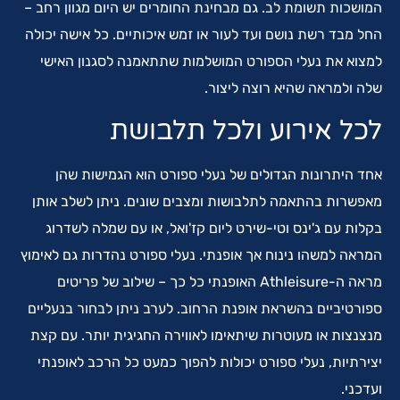
המושכות תשומת לב. גם מבחינת החומרים יש היום מגוון רחב –
החל מבד רשת נושם ועד לעור או זמש איכותיים. כל אישה יכולה
למצוא את נעלי הספורט המושלמות שתתאמנה לסגנון האישי
שלה ולמראה שהיא רוצה ליצור.
לכל אירוע ולכל תלבושת
אחד היתרונות הגדולים של נעלי ספורט הוא הגמישות שהן
מאפשרות בהתאמה לתלבושות ומצבים שונים. ניתן לשלב אותן
בקלות עם ג'ינס וטי-שירט ליום קז'ואל, או עם שמלה לשדרוג
המראה למשהו נינוח אך אופנתי. נעלי ספורט נהדרות גם לאימוץ
מראה ה-Athleisure האופנתי כל כך – שילוב של פריטים
ספורטיביים בהשראת אופנת הרחוב. לערב ניתן לבחור בנעליים
מנצנצות או מעוטרות שיתאימו לאווירה החגיגית יותר. עם קצת
יצירתיות, נעלי ספורט יכולות להפוך כמעט כל הרכב לאופנתי
ועדכני.