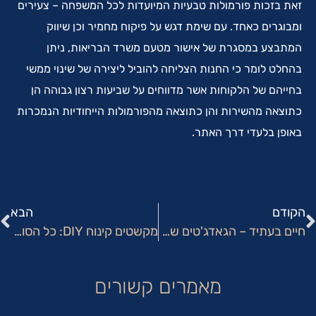
זאת בזכות פורמולות טבעיות המיועדות לכל המשפחה – צעירים
ומבוגרים כאחד. עם שימת דגש על פיקוח מחמיר וכן שיווק
המתבצע במסגרת של אישור מטעם משרד הבריאות, ניתן
בהחלט לומר כי החנות הצליחה להוביל ליצירה של שינוי ממשי
בחייהם של הלקוחות אשר מדווחים על שביעות רצון גבוהה הן
כתוצאה מהשירות והן כתוצאה מהפורמולות הייחודיות הנמכרות
באופן בלעדי דרך האתר.
הקודם
הבא
חיים בעתיד – הגאדג'טים שלכולם יש בשנת 2022
מקשטים קינוח DIY: כל הסוגים הכי יפים לקישוטי עוגה
מאמרים קשורים