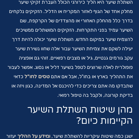
השתלת שיער היא הליך כירורגי הכולל העברת זקיקי שיער
מחלק אחד של הגוף לאזור המקריח או הדליל. הזקיקים נלקחים
בדרך כלל מהחלק האחורי או מהצדדים של הקרקפת, שם
השיער עמיד בפני התקרחות. הזקיקים המושתלים ממשיכים
להצמיח שיער במיקום החדש. השתלת שיער יכולה להיות דרך
יעילה לשקם את צמיחת השיער עבור אלה שחוו נשירת שיער
עקב גורמים גנטיים, גיל או מצבים רפואיים. זוהי גם אופציה
פופולרית לאלה שרוצים לטפל בשיער דליל או נסוג. אפשר לעבור
את התהליך בארץ או בחו"ל, אבל אם אתם
טסים לחו"ל
כדאי
שתבדקו מה אתם צריכים כדי להיכנס אל המדינה, כגון ויזה או
בדיקת קורונה, ולקבל בה טיפול רפואי.
מהן שיטות השתלת השיער
הקיימות כיום?
ישנן כמה שיטות עיקריות להשתלת שיער,
ומידע על ההליך
יעזור