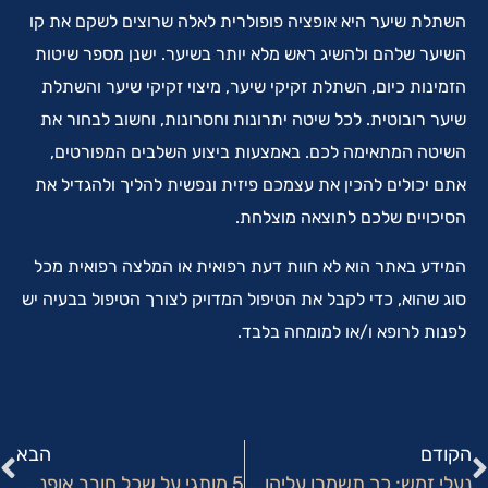
השתלת שיער היא אופציה פופולרית לאלה שרוצים לשקם את קו
השיער שלהם ולהשיג ראש מלא יותר בשיער. ישנן מספר שיטות
הזמינות כיום, השתלת זקיקי שיער, מיצוי זקיקי שיער והשתלת
שיער רובוטית. לכל שיטה יתרונות וחסרונות, וחשוב לבחור את
השיטה המתאימה לכם. באמצעות ביצוע השלבים המפורטים,
אתם יכולים להכין את עצמכם פיזית ונפשית להליך ולהגדיל את
הסיכויים שלכם לתוצאה מוצלחת.
המידע באתר הוא לא חוות דעת רפואית או המלצה רפואית מכל
סוג שהוא, כדי לקבל את הטיפול המדויק לצורך הטיפול בבעיה יש
לפנות לרופא ו/או למומחה בלבד.
הקודם
הבא
נעלי זמש: כך תשמרו עליהן נקיות
5 מותגי על שכל חובב אופנה צריך להכיר