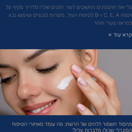
גלי את הויטמינים החשובים לעור הפנים שלך! מדריך מקיף על
ויטמין C, E, A ו-B לטיפוח העור, מקורות טבעיים ושימוש נכון
למראה צעיר וזוהר
קרא עוד »
מהסוד השמור ללהיט של הרשת: מה עומד מאחורי הטיפוח
המינרלי שכולן מדברות עליו?