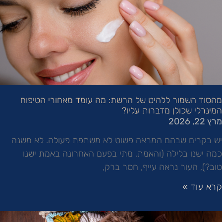
מהסוד השמור ללהיט של הרשת: מה עומד מאחורי הטיפוח
המינרלי שכולן מדברות עליו?
מרץ 22, 2026
יש בקרים שבהם המראה פשוט לא משתפת פעולה. לא משנה
כמה ישנו בלילה (והאמת, מתי בפעם האחרונה באמת ישנו
טוב?), העור נראה עייף, חסר ברק,
קרא עוד »