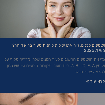
ויטמינים לפנים: איך אתן יכולות ליהנות מעור בריא וזוהר?
מאי 1, 2026
גלי את הויטמינים החשובים לעור הפנים שלך! מדריך מקיף על
ויטמין C, E, A ו-B לטיפוח העור, מקורות טבעיים ושימוש נכון
למראה צעיר וזוהר
קרא עוד »