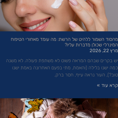
מהסוד השמור ללהיט של הרשת: מה עומד מאחורי הטיפוח
המינרלי שכולן מדברות עליו?
מרץ 22, 2026
יש בקרים שבהם המראה פשוט לא משתפת פעולה. לא משנה
כמה ישנו בלילה (והאמת, מתי בפעם האחרונה באמת ישנו
טוב?), העור נראה עייף, חסר ברק,
קרא עוד »