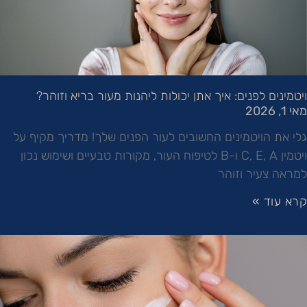
ויטמינים לפנים: איך אתן יכולות ליהנות מעור בריא וזוהר?
מאי 1, 2026
גלי את הויטמינים החשובים לעור הפנים שלך! מדריך מקיף על
ויטמין C, E, A ו-B לטיפוח העור, מקורות טבעיים ושימוש נכון
למראה צעיר וזוהר
קרא עוד »