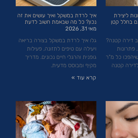
נות ליצירת
איך לרדת במשקל ואיך עושים את זה
ם בחלל קטן
נכון? כל מה שבאמת חשוב לדעת
מאי 31, 2026
ב דירה קטנה?
גלו איך לרדת במשקל בצורה בריאה
 פתרונות
ויעילה עם טיפים לתזונה, פעילות
שיהפכו כל מ"ר
גופנית והרגלי חיים נכונים. מדריך
דירה קטנה
מקיף ומבוסס מדעית.
קרא עוד »