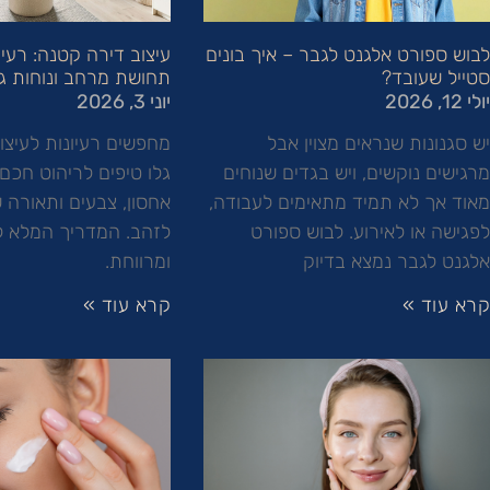
לבוש ספורט אלגנט לגבר – איך בונים
עיצוב דירה קטנה: רעיו
סטייל שעובד?
תחושת מרחב ונוחות ג
יולי 12, 2026
יוני 3, 2026
יש סגנונות שנראים מצוין אבל
מחפשים רעיונות לעיצו
מרגישים נוקשים, ויש בגדים שנוחים
גלו טיפים לריהוט חכם,
מאוד אך לא תמיד מתאימים לעבודה,
אחסון, צבעים ותאורה 
לפגישה או לאירוע. לבוש ספורט
לזהב. המדריך המלא ל
אלגנט לגבר נמצא בדיוק
ומרווחת.
קרא עוד »
קרא עוד »