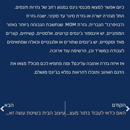
כיום אפשר למצוא מכנסי גינס במגוון רחב של גזרות ודגמים,
החל מגזרה ישרה או גזרת סיגר עד סקיני, ישנה גזרת
ה'בויפרנד' הגברית, גזרת MOM שנחשבת הגבוהה ביותר באזור
המותניים, יש אינספור ג'ינסים קרועים, אלסטיים, קשיחים, קצרים
מאד וסקסיים, יש ג'ינסים שחורים או אלגנטיים וכאלה שמתאימים
לעבודה במשרד וכן, הרשימה עוד ארוכה.
אז איזה גזרה אהובה עליכם? ומה מחמיא לכם מכול? מצאו את
הדגם האהוב ותוכלו להראות נפלא בג'ינס מושלם.
הקודם
הבא
האם כדאי לעבוד בתור מעצב אופנה?
עיצוב הבית בשיטת עשה זאת בעצמך: הכינו אקססוריז משגעים לסלון בעצמכם!