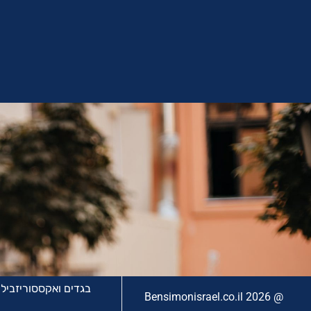
בגדים ואקססוריז
בילו
@ Bensimonisrael.co.il 2026