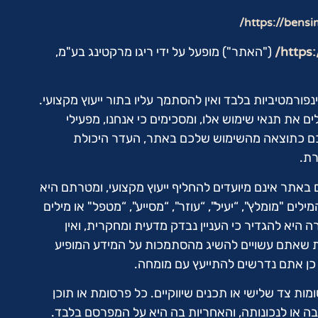
https://bensim
https:
("האתר") מופעל על ידי ריגו מרקטינג בע"מ,
ורמטיביות בלבד ואין להסתמך עליו בתור ייעוץ מקצועי.
 את תנאי שימוש אלו, ומסכימים כי אנחנו, מפעילי
כם כתוצאה מהשימוש שלכם באתר, העדר היכולת
ת.
 באתר אינם מיועדים להחליף ייעוץ מקצועי, ומטרתם היא
ים "מומלץ", “יעיל", “עוזר", “מסייע", “מטפל" או מילים
 היא להגדיר כי העניין נבדק מדעית ומחקרית, ואין
ות שאתם עשויים להשיג מהסתמכות על המידע המופיע
 כן אתם נדרשים להתייעץ עם מומחה.
ות צד שלישי או תכנים שיווקיים. כל פרסומת או תוכן
יבה או לנכונותה, והאחריות בה היא על המפרסם בלבד.