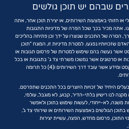
ים שבהם יש תוכן גולשים
י או חזותי באמצעות השירותים, או יצירת תוכן אחר, אתה
ו. אתה מכיר בכך שכל הפרה של מדיניות התגובות
ך, הסרה של התכנים שנוצרו על ידך וכן פתיחה בהליכים
 האדם שזכויותיו נפגעו. למטרת מדיניות זו, המונח "תוכן
(1) תמונות וטקסט אשר נעשה בהם שימוש למטרות של פרסום תגובות או
תבות באתר; (2) תמונות או סרטונים אשר נמשכו משרתי צד ג' בתגובות או בכל
תרומה אחרת; (3) תיאורים, טקסט ומידע אשר עובד דרך השירותים ו(4) כל תרומה
תים.
לים היחיד של זכויות היוצרים בכל התכנים שתפרסם.
קנה לנו רישיון בלתי-הדיר, קבוע, לא מוגבל, עולמי,
ת משנה, לא-ייחודי, לעשות שימוש בתוכן ולאפשר
תוכן הגולשים באמצעות השירותים או שירותי צד ג',
נוי התוכן, פרסום מחדש, הפצה, עשיית יצירות