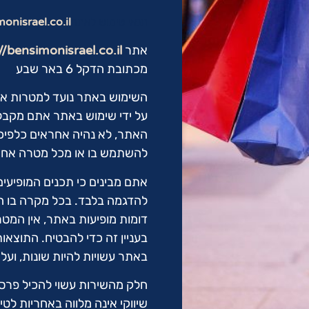
תנאי שימוש לאתר
onisrael.co.il/
אתר
//bensimonisrael.co.il/
מכתובת הדקל 6 באר שבע
השימוש באתר נועד למטרות אינפ
על ידי שימוש באתר אתם מקבלים
האתר, לא נהיה אחראים כלפי
להשתמש בו או מכל מטרה אחר
אתם מבינים כי תכנים המופיעים
להדגמה בלבד. בכל מקרה בו המיל
דומות מופיעות באתר, אין המטרה
בעניין זה כדי להבטיח. התוצא
באתר עשויות להיות שונות, ועל
חלק מהשירות עשוי להכיל פרסומ
שיווקי אינה מלווה באחריות לט