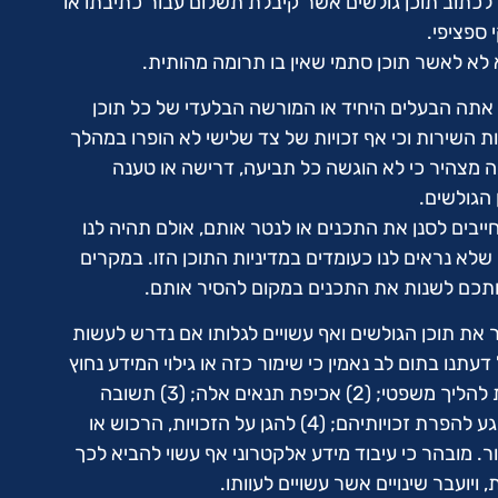
 לכתוב תוכן גולשים אשר קיבלת תשלום עבור כתיבתו או
ספציפי.
 לא לאשר תוכן סתמי שאין בו תרומה מהותית.
אתה הבעלים היחיד או המורשה הבלעדי של כל תוכן
שירות וכי אף זכויות של צד שלישי לא הופרו במהלך
ה מצהיר כי לא הוגשה כל תביעה, דרישה או טענה
 הגולשים.
ייבים לסנן את התכנים או לנטר אותם, אולם תהיה לנו
שלא נראים לנו כעומדים במדיניות התוכן הזו. במקרים
ותכם לשנות את התכנים במקום להסיר אותם.
 את תוכן הגולשים ואף עשויים לגלותו אם נדרש לעשות
 דעתנו בתום לב נאמין כי שימור כזה או גילוי המידע נחוץ
בצורה סבירה לצורך: (1) הענות להליך משפטי; (2) אכיפת תנאים אלה; (3) תשובה
לטענות של צדדים שלישיים בנוגע להפרת זכויותיהם; (4) להגן על הזכויות, הרכוש או
ר. מובהר כי עיבוד מידע אלקטרוני אף עשוי להביא לכך
ויועבר שינויים אשר עשויים לעוותו.