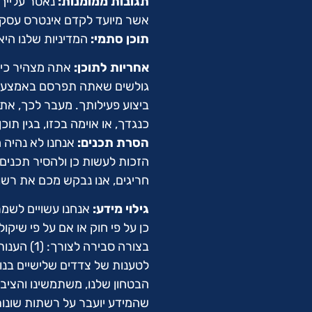
תגובות ממומנות:
נאסר עלייך
אשר מיועד לקדם אינטרס עסקי 
תוכן סתמי:
המדיניות שלנו היא
אחריות לתוכן:
אתה מצהיר כי 
גולשים שאתה תפרסם באמצעות ה
ביצוע פעילותך. מעבר לכך, את
כנגדך, או אוימה בכזו, בגין תוכן
הסרת תכנים:
אנחנו לא נהיה ח
הזכות לעשות כן ולהסיר תכנים 
חריגים, אנו נבקש מכם את רש
גילוי מידע:
אנחנו עשויים לשמר
כן על פי חוק או אם על פי שיקול
הבטחון שלנו, משתמשינו והציבו
שהמידע יועבר על רשתות שונות, 