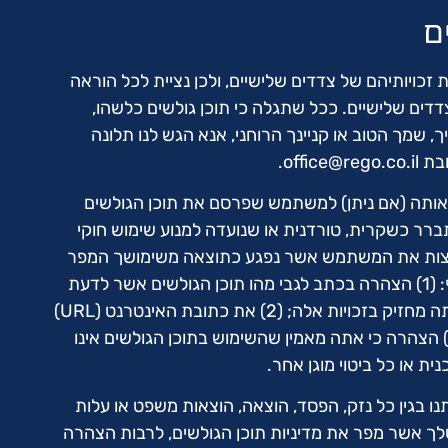
ם
ת זכויותיהם של צדדים שלישיים, ולכן נציית לכל הוראה
דדים שלישיים. ככל שתגלה כי תוכן גולשים כלשהו,
ך, שמך הטוב או קניינך הרוחני, אנא הגש לנו תלונה
ובת
office@rego.co.il
.
 אותה (אם ניתן) למשתמש שפרסם את תוכן הגולשים
רר כשקרית, טורדנית או שנועדה למנוע שימוש חוקי
צות את המשתמש אשר נפגע כתוצאה משימושך המפר
וכן אותנו. בתלונתך עלייך לצרף: (1) הצהרה בכתב לגבי מהו תוכן הגולשים אשר לדעת
מפר את זכויותייך והוכחה כי אתה מחזיק בזכויות אלה; (2) את כתובת האינטרנט (URL)
מדויקת של תוכן הגולשים; (3) הצהרה כי אתה מאמין שהשימוש בתוכן הגולשים אינו
ית או כל ביטוי מוגן אחר.
ו בגין כל נזק, הפסד, הוצאה, הוצאות משפט או עלות
צאה מ(1) פרסום שלך אשר מפר את מדיניות תוכן הגולשים, לרבות הצהרה