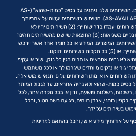
אנחנו לא ערבים לטיב השירותים. השירותים שלנו ניתנים על בסיס "כמות-שהוא" (AS-
IS) ועל בסיס זמינות בלבד (AS-AVAILABLE). השימוש בשירותים יעשה על אחריותך
בלבד, ואנחנו לא ערבים כי (1) השירותים יעמדו בדרישותייך; (2) השירותים יהיו לא
מופרעים, רציפים, מאובטחים או נקיים משגיאות; (3) התוצאות שיושגו מהשירותים תהינה
אמינות; (4) איכות השירותים, המוצרים, המידע או כל חומר אחר אשר יירכש
בשירותים יתוקנו.
א לא נהיה אחראים או חבים בגין כל נזק, ישיר או עקיף,
נזקי גוף או נזקים מיוחדים שיגרמו לך או לכל משתמש
 השירותים או אי מתן השירותים על פי תנאי שימוש אלה.
 בסיס כמות-שהוא ולא נהיה אחראים, עד לגבול המותר
, רשלנות, רשלנות פושעת, זדון או בכל מקרה אחר, לכל
ם לקניין רוחני, אבדן רווחים, פגיעה בשם הטוב, והכל
וש בשירותים על ידך.
 על אודותיך מידע אישי, והכל בהתאם למדיניות