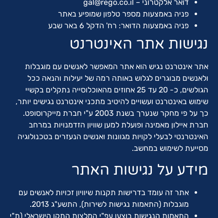
דואר אלקטרוני –
gal@rego.co.il
פניה באמצעות מספר טלפון שמופיע באתר
פניה באמצעות הדואר: רח' הדקל 6 באר שבע
נגישות אתר האינטרנט
אתר אינטרנט נגיש הוא אתר המאפשר לאנשים עם מוגבלות
ולאנשים מבוגרים לגלוש באותה רמה של יעילות והנאה ככל
הגולשים, כ- 20 עד 25 אחוזים מהאוכלוסייה נתקלים בקשיי
שימוש באינטרנט ועשויים להיטיב מתכני אינטרנט נגישים יותר,
כך על פי מחקר שנערך בשנת 2003 ע"י חברת מייקרוסופט.
חברת איילון מאמינה ופועלת למען שוויון הזדמנויות במרחב
האינטרנטי לבעלי לקויות מגוונות ואנשים הנעזרים בטכנולוגיה
מסייעת לשימוש במחשב.
מידע על נגישות האתר
אתר זה עומד בדרישות תקנות שיוויון זכויות לאנשים עם
מוגבלות (התאמות נגישות לשירות), התשע"ג 2013.
התאמות הנגישות בוצעו עפ"י המלצות התקן הישראלי (ת"י